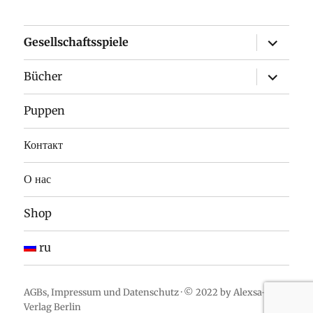
expand
Gesellschaftsspiele
child
menu
expand
Bücher
child
menu
Puppen
Контакт
О нас
Shop
ru
AGBs
,
Impressum
und
Datenschutz
· © 2022 by Alexsa-
Verlag Berlin