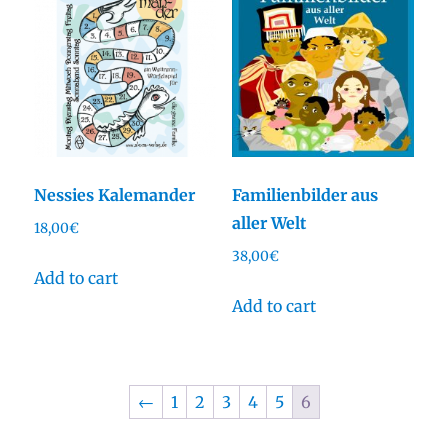
Nessies Kalemander
Familienbilder aus
aller Welt
18,00
€
38,00
€
Add to cart
Add to cart
←
1
2
3
4
5
6