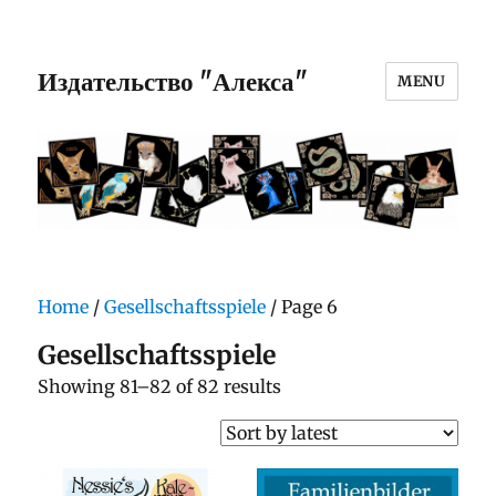
Издательство "Алекса"
MENU
Home
/
Gesellschaftsspiele
/ Page 6
Gesellschaftsspiele
Sorted
Showing 81–82 of 82 results
by
latest