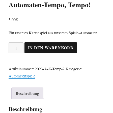
Automaten-Tempo, Tempo!
5,00
€
Ein rasantes Kartenspiel aus unserem Spiele-Automaten.
Automaten-
IN DEN WARENKORB
Tempo,
Tempo!
Menge
Artikelnummer:
2023-A-K-Temp-2
Kategorie:
Automatenspiele
Beschreibung
Beschreibung